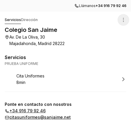
Llámanos
+34 916 79 92 46
Colegio San Jaime
Servicios
Dirección
Colegio San Jaime
Av. De La Oliva, 30
Majadahonda, Madrid 28222
Servicios
PRUEBA UNIFORME
Reservar
Cita Uniformes
8min
.
Duración
:
Ponte en contacto con nosotros
+34 916 79 92 46
citasuniformes@sanjaime.net